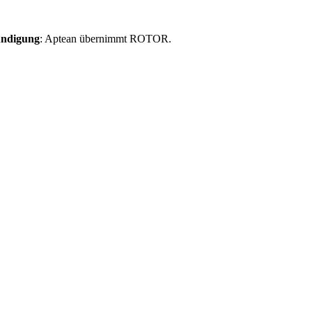
ndigung
: Aptean übernimmt ROTOR.
Weitere Informationen finden S
Informationen zur ROTOR-Übernahme