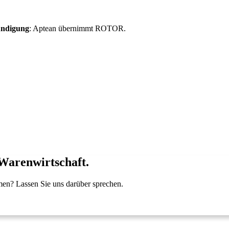
ndigung
: Aptean übernimmt ROTOR.
Weitere Informationen finden S
Informationen zur ROTOR-Übernahme
Unternehmen
Karriere
 Warenwirtschaft.
men? Lassen Sie uns darüber sprechen.