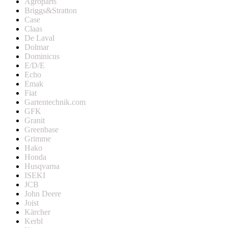
Agroparts
Briggs&Stratton
Case
Claas
De Laval
Dolmar
Dominicus
E/D/E
Echo
Emak
Fiat
Gartentechnik.com
GFK
Granit
Greenbase
Grimme
Hako
Honda
Husqvarna
ISEKI
JCB
John Deere
Joist
Kärcher
Kerbl