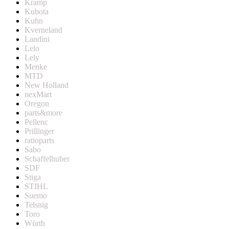
Kramp
Kubota
Kuhn
Kverneland
Landini
Lelo
Lely
Menke
MTD
New Holland
nexMart
Oregon
parts&more
Pellenc
Prillinger
ratioparts
Sabo
Schaffelhuber
SDF
Stiga
STIHL
Suemo
Telsnig
Toro
Würth