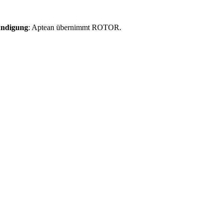
ndigung
: Aptean übernimmt ROTOR.
Weitere Informationen finden S
Informationen zur ROTOR-Übernahme